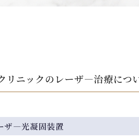
クリニックのレーザ―治療につ
ーザ―光凝固装置