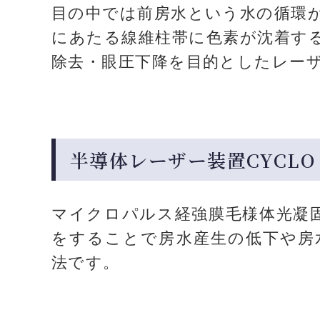
目の中では前房水という水の循環
にあたる線維柱帯に色素が沈着す
除去・眼圧下降を目的としたレー
半導体レーザー装置CYCLO 
マイクロパルス経強膜毛様体光凝固
をすることで房水産生の低下や房
法です。