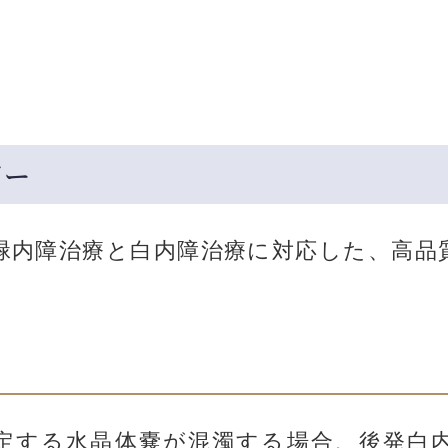
ザー
緑内障治療と白内障治療に対応した、高品
定する水晶体嚢が混濁する場合、後発白