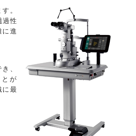
ます。
透過性
離に進
でき、
ことが
織に最